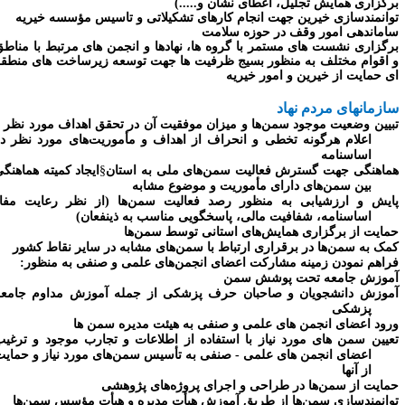
رگزاری همایش تجلیل، اعطای نشان و.....)
وانمندسازی خیرین جهت انجام کارهای تشکیلاتی و تاسیس مؤسسه خیریه
اماندهی امور وقف در حوزه سلامت
رگزاری نشست های مستمر با گروه ها، نهادها و انجمن های مرتبط با مناطق
 اقوام مختلف به منظور بسیج ظرفیت ها جهت توسعه زیرساخت های منطقه
ی حمایت از خیرین و امور خیریه
ازمانهای مردم نهاد
بیین وضعیت موجود سمن‌ها و میزان موفقیت آن در تحقق اهداف مورد نظر و
اعلام هرگونه تخطی و انحراف از اهداف و مأموریت‌های مورد نظر در
اساسنامه
ماهنگی جهت گسترش فعالیت سمن‌های ملی به استان
§
ایجاد کمیته هماهنگی
بین سمن‌های دارای مأموریت و موضوع مشابه
ایش و ارزشیابی به منظور رصد فعالیت سمن‌ها (از نظر رعایت مفاد
اساسنامه، شفافیت مالی، پاسخگویی مناسب به ذینفعان)
مایت از برگزاری همایش‌های استانی توسط سمن‌ها
مک به سمن‌ها در برقراری ارتباط با سمن‌های مشابه در سایر نقاط کشور
راهم نمودن زمینه مشارکت اعضای انجمن‌های علمی و صنفی به منظور:
موزش جامعه تحت پوشش سمن
موزش دانشجویان و صاحبان حرف پزشکی از جمله آموزش مداوم جامعه
پزشکی
رود اعضای انجمن های علمی و صنفی به هیئت مدیره سمن ها
عیین سمن های مورد نیاز با استفاده از اطلاعات و تجارب موجود و ترغیب
اعضای انجمن های علمی - صنفی به تأسیس سمن‌های مورد نیاز و حمایت
از آنها
مایت از سمن‌ها در طراحی و اجرای پروژه‌های پژوهشی
وانمندسازی سمن‌ها از طریق آموزش هیأت مدیره و هیأت مؤسس سمن‌ها