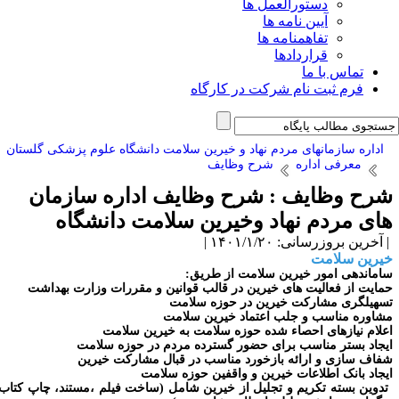
دستورالعمل ها
آیین نامه ها
تفاهمنامه ها
قراردادها
تماس با ما
فرم ثبت نام شرکت در کارگاه
اداره سازمانهای مردم نهاد و خیرین سلامت دانشگاه علوم پزشکی گلستان
معرفی اداره
شرح وظایف
رح وظایف :
شرح وظایف اداره سازمان
ای مردم نهاد وخیرین سلامت دانشگاه
آخرین بروزرسانی: ۱۴۰۱/۱/۲۰ |
یرین سلامت
اماندهی امور خیرین سلامت از طریق:
مایت از فعالیت های خیرین در قالب قوانین و مقررات وزارت بهداشت
سهیلگری مشارکت خیرین در حوزه سلامت
شاوره مناسب و جلب اعتماد خیرین سلامت
علام نیازهای احصاء شده حوزه سلامت به خیرین سلامت
یجاد بستر مناسب برای حضور گسترده مردم در حوزه سلامت
فاف سازی و ارائه بازخورد مناسب در قبال مشارکت خیرین
یجاد بانک اطلاعات خیرین و واقفین حوزه سلامت
دوین بسته تکریم و تجلیل از خیرین شامل (ساخت فیلم ،مستند، چاپ کتاب،