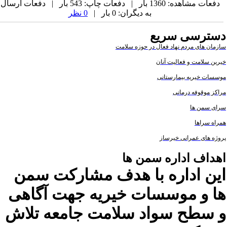
دفعات مشاهده: 1360 بار | دفعات چاپ: 543 بار | دفعات ارسال
به دیگران: 0 بار |
0 نظر
سترسی سریع
زمان های مردم نهاد فعال در حوزه سلامت
رین سلامت و فعالیت آنان
سسات خیریه بیمارستانی
اکز موقوفه درمانی
ای سمن ها
راه سراها
وژه های عمرانی خیرساز
هداف اداره سمن ها
ین اداره با هدف مشارکت سمن
ا و موسسات خیریه جهت آگاهی
 سطح سواد سلامت جامعه تلاش